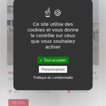
Ce site utilise des
cookies et vous donne
le contrôle sur ceux
que vous souhaitez
activer
Tout accepter
Personnaliser
MAN TGS 18.500
40 000,00 €
Politique de confidentialité
Réf.: EX323
PR/SREM
/
MAN
/
TGS
4x2
2019
372 500 km
DÉTAILS