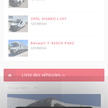
OPEL VIVARO L1H1
120 000 km
Renault T 430CH P4X2
229 000 km
Liste des véhicules
(1)