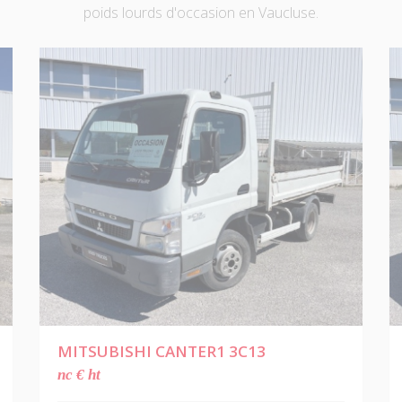
poids lourds d'occasion en Vaucluse.
MITSUBISHI CANTER1 3C13
nc € ht