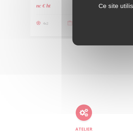
Ce site util
nc € ht
4x2
2017
229 000 km
ATELIER