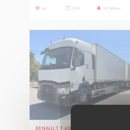
4x2
2019
372 500 km
RENAULT T 430CH P4X2