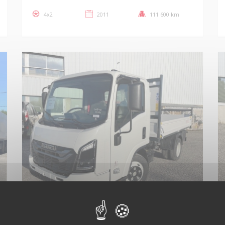
4x2
2011
111 600 km
ISUZU M27 SPACE