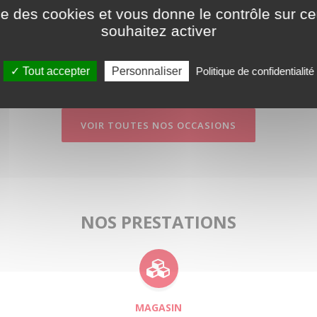
ise des cookies et vous donne le contrôle sur 
nc € ht
souhaitez activer
4x2
1970
3 km
Tout accepter
Personnaliser
Politique de confidentialité
VOIR TOUTES NOS OCCASIONS
NOS PRESTATIONS
MAGASIN