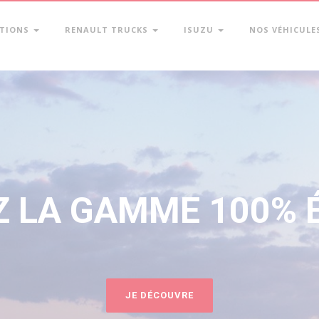
ATIONS
RENAULT TRUCKS
ISUZU
NOS VÉHICULE
RENAULT TRUCKS M
EN SAVOIR PLUS