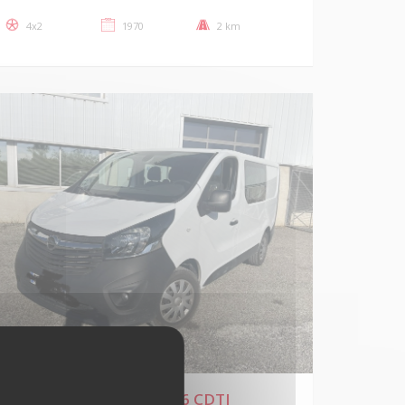
4x2
1970
2 km
OPEL VIVARO 120CH 1L6 CDTI