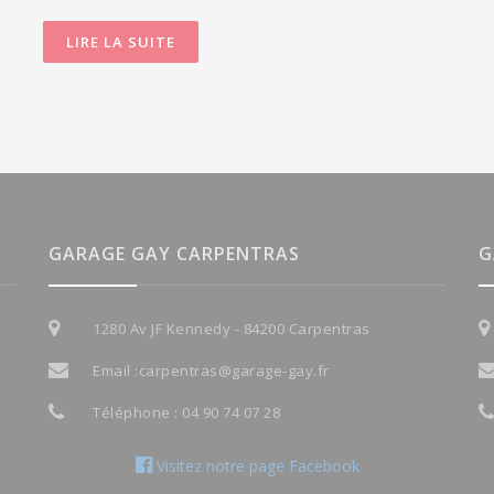
LIRE LA SUITE
GARAGE GAY CARPENTRAS
G
1280 Av JF Kennedy - 84200 Carpentras
Email :
carpentras@garage-gay.fr
Téléphone :
04 90 74 07 28
Visitez notre page Facebook