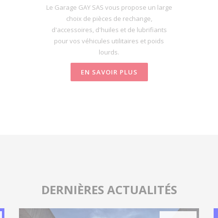
Le Garage GAY SAS vous propose un large
choix de pièces de rechange,
d'accessoires, d'huiles et de lubrifiants
pour vos véhicules utilitaires et poids
lourds.
EN SAVOIR PLUS
DERNIÈRES ACTUALITÉS